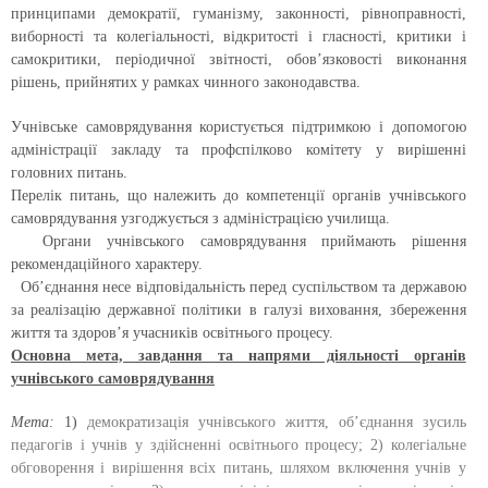
принципами демократії, гуманізму, законності, рівноправності,
виборності та колегіальності, відкритості і гласності, критики і
самокритики, періодичної звітності, обов’язковості виконання
рішень, прийнятих у рамках чинного законодавства.
Учнівське самоврядування користується підтримкою і допомогою
адміністрації закладу та профспілково комітету у вирішенні
головних питань.
Перелік питань, що належить до компетенції органів учнівського
самоврядування узгоджується з адміністрацією училища.
Органи учнівського самоврядування приймають рішення
рекомендаційного характеру.
Об’єднання несе відповідальність перед суспільством та державою
за реалізацію державної політики в галузі виховання, збереження
життя та здоров’я учасників освітнього процесу.
Основна мета, завдання та напрями діяльності органів
учнівського самоврядування
Мета:
1)
демократизація учнівського життя, об’єднання зусиль
педагогів і учнів у здійсненні освітнього процесу; 2)
колегіальне
обговорення і вирішення всіх питань, шляхом включення учнів у