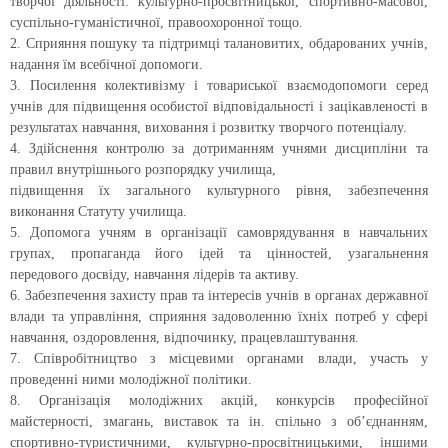
творчої діяльності: культурно-просвітницької, спортивно-масової,
суспільно-гуманістичної, правоохоронної тощо.
2. Сприяння пошуку та підтримці талановитих, обдарованих учнів,
надання їм всебічної допомоги.
3. Посилення колективізму і товариської взаємодопомоги серед
учнів для підвищення особистої відповідальності і зацікавленості в
результатах навчання, виховання і розвитку творчого потенціалу.
4. Здійснення контролю за дотриманням учнями дисципліни та
правил внутрішнього розпорядку училища,
підвищення їх загального культурного рівня, забезпечення
виконання Статуту училища.
5. Допомога учням в організації самоврядування в навчальних
групах, пропаганда його ідей та цінностей, узагальнення
передового досвіду, навчання лідерів та активу.
6. Забезпечення захисту прав та інтересів учнів в органах державної
влади та управління, сприяння задоволенню їхніх потреб у сфері
навчання, оздоровлення, відпочинку, працевлаштування.
7. Співробітництво з місцевими органами влади, участь у
проведенні ними молодіжної політики.
8. Організація молодіжних акцій, конкурсів професійної
майстерності, змагань, виставок та ін. спільно з об’єднанням,
спортивно-туристичними, культурно-просвітницькими, іншими