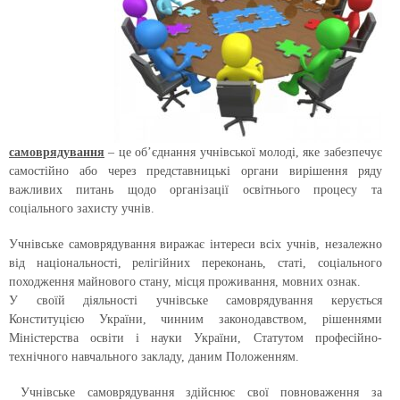
самоврядування
– це об’єднання учнівської молоді, яке забезпечує
самостійно або через представницькі органи вирішення ряду
важливих питань щодо організації освітнього процесу та
соціального захисту учнів.
Учнівське самоврядування виражає інтереси всіх учнів, незалежно
від національності, релігійних переконань, статі, соціального
походження майнового стану, місця проживання, мовних ознак.
У своїй діяльності учнівське самоврядування керується
Конституцією України, чинним законодавством, рішеннями
Міністерства освіти і науки України, Статутом професійно-
технічного навчального закладу, даним Положенням.
Учнівське самоврядування здійснює свої повноваження за