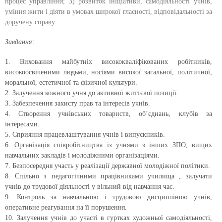
процес
управління; 3)
розвиток ініціативи, самодіяльності учнів,
уміння жити і діяти в умовах широкої гласності, відповідальності за
доручену справу.
Завдання:
1. Виховання майбутніх висококваліфікованих робітників,
високоосвіченими людьми, носіями високої загальної,
політичної,
моральної, естетичної та фізичної культури.
2. Залучення кожного учня до активної життєвої позиції.
3. Забезпечення захисту прав та інтересів учнів.
4. Створення учнівських товариств, об’єднань, клубів за
інтересами.
5. Сприяння працевлаштування учнів і випускників.
6. Організація співробітництва із учнями з інших ЗПО, вищих
навчальних закладів і молодіжними організаціями.
7. Безпосередня участь у реалізації державної молодіжної політики.
8. Спільно з педагогічними працівниками училища , залучати
учнів до трудової діяльності у вільний від навчання час.
9. Контроль за навчальною і трудовою дисципліною учнів,
оперативне реагування на її порушення.
10. Залучення учнів до участі в гуртках художньої самодіяльності,