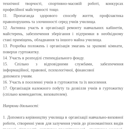
технічної творчості, спортивно-масовій роботі, конкурсах
професійної майстерності тощо.
11. Пропаганда здорового способу життя, профілактика
правопорушень та злочинності серед учнів училища.
12. Активна участь в організації ремонту навчальних кабінетів,
майстерень, забезпечення зберігання і підтримки в необхідному
стані приміщень, обладнання та іншого майна училища.
13. Розробка положень і організація змагань за зразкові кімнати,
поверхи гуртожитку.
14. Участь в розподілі стипендіального фонду.
15. Спільно з відповідними службами, забезпечення
інформаційної, правової, психологічної, фінансової
допомоги учням.
16. Участь в поселенні учнів в гуртожиток та їх виселення.
17. Організація належного побуту та дозвілля учнів в гуртожитку
(спільно комендантом, вихователем).
Напрями діяльності:
1. Допомога керівництву училища в організації навчально-виховної
роботи, створенні умов для залучення учнів до різноманітних видів