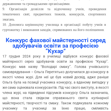
державними та громадськими організаціями.
9. Організація дозвілля та відпочинку учнів, проведення
тематичних свят, предметних тижнів, конкурсів, спортивних
змагань.
10. Допомога керівництву училища в організації побуту учнів в
гуртожитку і виконання заходів, спрямованих на його поліпшення.
Конкурс фахової майстерності серед
здобувачів освіти за професією
“Кухар”
17 грудня 2024 року в училищі відбувся конкурс фахової
майтерності серез здобувачів освіти за професією “Кухар”.
Конкурс мав назву “Володарі смаку”. Голова учнівського
самоврядування – Ольга Перетятько долучилася до конкурсу в
якості члена журі. Для неї це був новий досвід, адже раніше
Ольга була на позиції учасника конкурсу, а вданому випадку у
же сама оцінювала конкурсантів. Під час свого виступу, в якості
члена журі, на підведенні підсумків конкурсу Ольга зазначила,
що вона стала свідком справжнього свята кулінарної
майстерності, творчості та смаку. Також подякувала кожному
учаснику та учасниці за їхню працю, сміливість