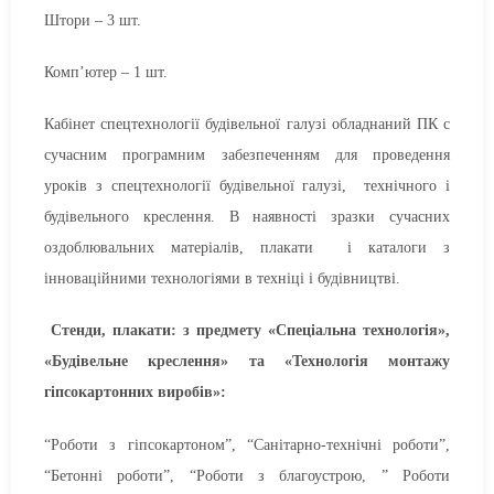
Штори – 3 шт.
Комп’ютер – 1 шт.
Кабінет спецтехнології будівельної галузі обладнаний ПК с
сучасним програмним забезпеченням для проведення
уроків з спецтехнології будівельної галузі, технічного і
будівельного креслення. В наявності зразки сучасних
оздоблювальних матеріалів, плакати і каталоги з
інноваційними технологіями в техніці і будівництві.
Стенди, плакати: з предмету «Спеціальна технологія»,
«Будівельне креслення» та «Технологія монтажу
гіпсокартонних виробів»:
“Роботи з гіпсокартоном”, “Санітарно-технічні роботи”,
“Бетонні роботи”, “Роботи з благоустрою, ” Роботи