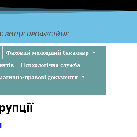
КЕ ВИЩЕ ПРОФЕСІЙНЕ
Фаховий молодший бакалавр
ентів
Психологічна служба
ативно-правові документи
рупції
и