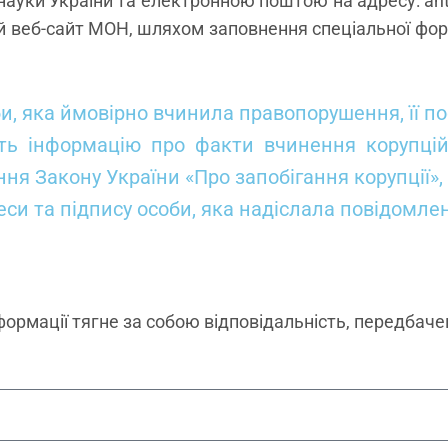
 і науки України та електронною поштою на адресу: a
ний веб-сайт МОН, шляхом заповнення спеціальної ф
би, яка ймовірно вчинила правопорушення, її п
ть інформацію про факти вчинення корупцій
я Закону України «Про запобігання корупції»,
дреси та підпису особи, яка надіслала повідомл
ормації тягне за собою відповідальність, передбач