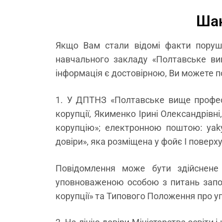
Шан
Якщо Вам стали відомі факти поруше
навчального закладу «Полтавське вищ
інформація є достовірною, Ви можете п
1. У ДПТНЗ «Полтавське вище професі
корупції, Якименко Ірині Олександрівн
корупцію»; електронною поштою: yaky
довіри», яка розміщена у фойє І поверх
Повідомлення може бути здійснене 
уповноваженою особою з питань запоб
корупції» та Типового Положення про у