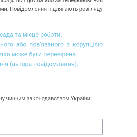
nticor@mon.gov.ua або за телефоном: +38
орми. Повідомлення підлягають розгляду
осада та місце роботи.
ного або пов’язаного з корупцією
 яка може бути перевірена.
ення (автора повідомлення).
ену чинним законодавством України.