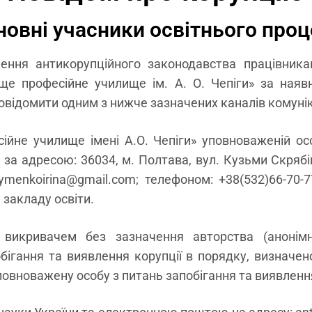
овні учасники освітнього проц
ння антикорупційного законодавства працівника
е професійне училище ім. А. О. Чепіги» за наяв
овідомити одним з нижче зазначених каналів комунік
йне училище імені А.О. Чепіги» уповноваженій осо
і, за адресою: 36034, м. Полтава, вул. Кузьми Скряб
menkoirina@gmail.com; телефоном: +38(532)66-70
у закладу освіти.
викривачем без зазначення авторства (анонімн
ігання та виявлення корупції в порядку, визначен
повноважену особу з питань запобігання та виявлення