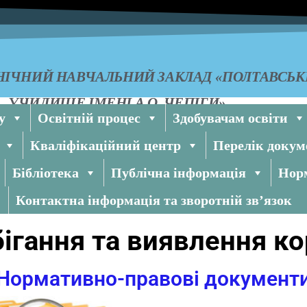
ІЧНИЙ НАВЧАЛЬНИЙ ЗАКЛАД «ПОЛТАВСЬ
УЧИЛИЩЕ ІМЕНІ А.О. ЧЕПІГИ»
у
Освітній процес
Здобувачам освіти
Кваліфікаційний центр
Перелік докум
Бібліотека
Публічна інформація
Норм
Контактна інформація та зворотній зв’язок
ігання та виявлення ко
Нормативно-правові документ