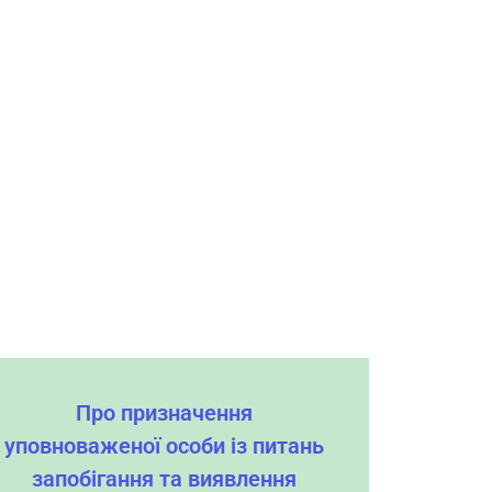
Про призначення
уповноваженої особи із питань
запобігання та виявлення