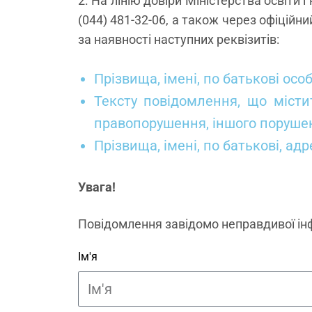
2. На лінію довіри Міністерства освіти
(044) 481-32-06, а також через офіцій
за наявності наступних реквізитів:
Прізвища, імені, по батькові осо
Тексту повідомлення, що місти
правопорушення, іншого порушенн
Прізвища, імені, по батькові, а
Увага!
Повідомлення завідомо неправдивої інф
Ім'я