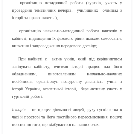
· організацію позаурочної роботи (гуртків, участь у
проведенні тематичних вечорів, училищних олімпіад з
історії та правознавства);
· організацію навчально-методичної роботи вчителів у
кабінеті, підвищення їх фахового рівня шляхом самоосвіти,
вивчення і запровадження передового досвіду;
· При кабінеті є актив учнів, який під керівництвом
завідувача кабінету, вчителя історії працює над його
обладнанням, виготовленням навчально-наочних
посібників, організовує позаурочну діяльність учнів з
історії України, всесвітньої історії, бере активну участь у
гуртковій роботі.
Іс­торія
– це процес діяльності людей, руху суспільства в
часі й просторі та його постійного переосмислення, по­шук
пояснення того, що відбувається на наших очах.