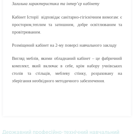
Загальна характеристика та інтер’єр кабінету
Кабінет Історії відповіда­є санітарно-гігієнічним вимогам: є
просторим,теплим та затиш­ним, добре освітлюваним та
про­вітрюваним.
Розміщений кабінет на 2-му поверсі навчального закладу
Виг­ляд меблів, якими обладнаний ка­бінет – це фабричний
комплект, який включає в себе, крім набору учнів­ських
столів та стільців, меблеву стінку, розраховану на
зберігання необхідного методичного забезпе­чення.
Державний професійно-технічний навчальний