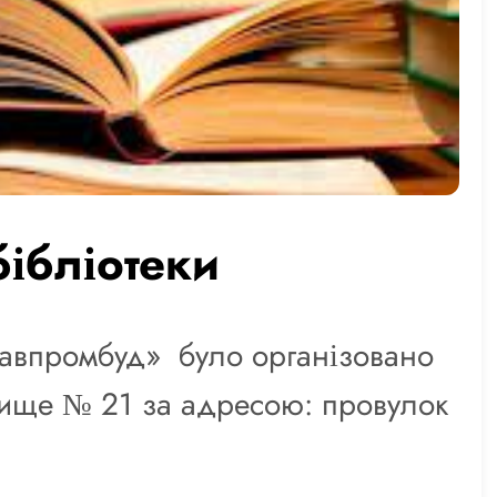
 бібліотеки
лтавпромбуд» було організовано
лище № 21 за адресою: провулок