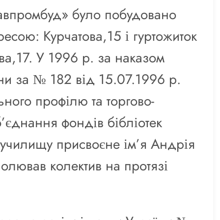
тавпромбуд» було побудовано
есою: Курчатова,15 і гуртожиток
а,17. У 1996 р. за наказом
їни за № 182 від 15.07.1996 р.
ьного профілю та торгово-
’єднання фондів бібліотек
 училищу присвоєне ім’я Андрія
олював колектив на протязі