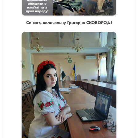
Співаєм величальну Григорію СКОВОРОДІ