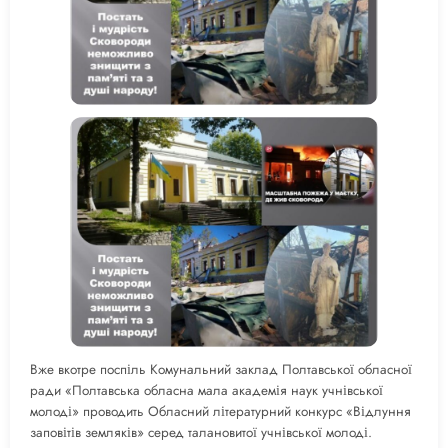
Вже вкотре поспіль Комунальний заклад Полтавської обласної
ради «Полтавська обласна мала академія наук учнівської
молоді» проводить Обласний літературний конкурс «Відлуння
заповітів земляків» серед талановитої учнівської молоді.