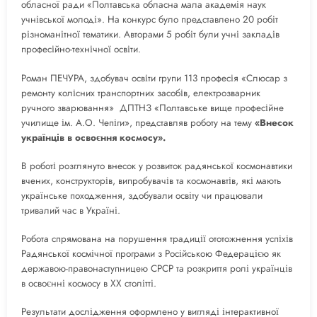
обласної ради «Полтавська обласна мала академія наук
учнівської молоді». На конкурс було представлено 20 робіт
різноманітної тематики. Авторами 5 робіт були учні закладів
професійно-технічної освіти.
Роман ПЕЧУРА, здобувач освіти групи 113 професія «Слюсар з
ремонту колісних транспортних засобів, електрозварник
ручного зварювання» ДПТНЗ «Полтавське вище професійне
училище ім. А.О. Чепіги», представляв роботу на тему
«Внесок
українців в освоєння космосу».
В роботі розглянуто внесок у розвиток радянської космонавтики
вчених, конструкторів, випробувачів та космонавтів, які мають
українське походження, здобували освіту чи працювали
тривалий час в Україні.
Робота спрямована на порушення традиції ототожнення успіхів
Радянської космічної програми з Російською Федерацією як
державою-правонаступницею СРСР та розкриття ролі українців
в освоєнні космосу в ХХ столітті.
Результати дослідження оформлено у вигляді інтерактивної