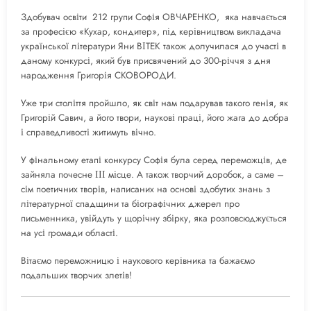
Здобувач освіти 212 групи Софія ОВЧАРЕНКО, яка навчається
за професією «Кухар, кондитер», під керівництвом викладача
української літератури Яни ВІТЕК також долучилася до участі в
даному конкурсі, який був присвячений до 300-річчя з дня
народження Григорія СКОВОРОДИ.
Уже три століття пройшло, як світ нам подарував такого генія, як
Григорій Савич, а його твори, наукові праці, його жага до добра
і справедливості житимуть вічно.
У фінальному етапі конкурсу Софія була серед переможців, де
зайняла почесне ІІІ місце. А також творчий доробок, а саме –
сім поетичних творів, написаних на основі здобутих знань з
літературної спадщини та біографічних джерел про
письменника, увійдуть у щорічну збірку, яка розповсюджується
на усі громади області.
Вітаємо переможницю і наукового керівника та бажаємо
подальших творчих злетів!