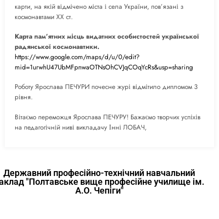
карти, на якій відмічено міста і села України, пов’язані з
космонавтами ХХ ст.
Карта пам’ятних місць видатних особистостей української
радянської космонавтики.
https://www.google.com/maps/d/u/0/edit?
mid=1urwhU47UbMFpnwaOTNsOhCVJqCOqYcRs&usp=sharing
Роботу Ярослава ПЕЧУРИ почесне журі відмітило дипломом 3
рівня.
Вітаємо переможця Ярослава ПЕЧУРУ! Бажаємо творчих успіхів
на педагогічній ниві викладачу Інні ЛОБАЧ,
Державний професійно-технічний навчальний
аклад "Полтавське вище професійне училище ім.
А.О. Чепіги"