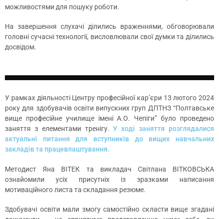
можливостями для пошуку роботи.
На завершення слухачі ділились враженнями, обговорювали
головні сучасні технології, висловлювали свої думки та ділились
досвідом.
У рамках діяльності Центру професійної кар’єри 13 лютого 2024
року для здобувачів освіти випускних груп ДПТНЗ “Полтавське
вище професійне училище імені А.О. Чепіги” було проведено
заняття з елементами тренігу.
У ході заняття розглядалися
актуальні питання для вступників до вищих навчальних
закладів та працевлаштування.
Методист Яна ВІТЕК та викладач Світлана ВІТКОВСЬКА
ознайомили усіх присутніх із зразками написання
мотиваційного листа та складання резюме.
Здобувачі освіти мали змогу самостійно скласти вище згадані