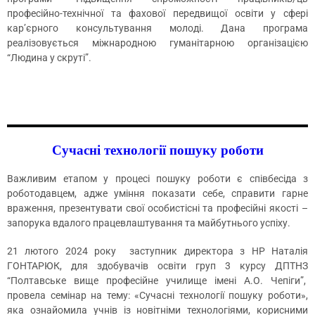
професійно-технічної та фахової передвищої освіти у сфері
кар’єрного консультування молоді. Дана програма
реалізовується міжнародною гуманітарною організацією
“Людина у скруті”.
Сучасні технології пошуку роботи
Важливим етапом у процесі пошуку роботи є співбесіда з
роботодавцем, адже уміння показати себе, справити гарне
враження, презентувати свої особистісні та професійні якості –
запорука вдалого працевлаштування та майбутнього успіху.
21 лютого 2024 року заступник директора з НР Наталія
ГОНТАРЮК, для здобувачів освіти груп 3 курсу ДПТНЗ
“Полтавське вище професійне училище імені А.О. Чепіги”,
провела семінар на тему: «Сучасні технології пошуку роботи»,
яка ознайомила учнів із новітніми технологіями, корисними