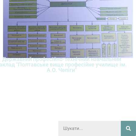
Державний професійно-технічний навчальний
аклад "Полтавське вище професійне училище ім.
А.О. Чепіги"