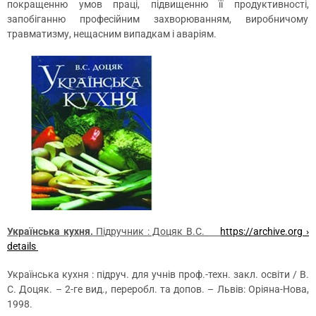
покращенню умов праці, підвищенню її продуктивності,
запобіганню професійним захворюванням, виробничому
травматизму, нещасним випадкам і аваріям.
Українська кухня.
Підручник : Доцяк В.С.
https://archive.org ›
details
Українська кухня : підруч. для учнів проф.-техн. закл. освіти / В.
С. Доцяк. – 2-ге вид., переробл. та допов. – Львів: Оріяна-Нова,
1998.