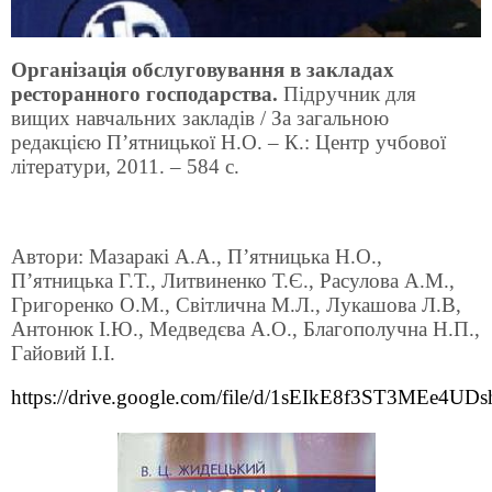
Організація обслуговування в закладах
ресторанного господарства.
Підручник для
вищих навчальних закладів / За загальною
редакцією П’ятницької Н.О. – К.: Центр учбової
літератури, 2011. – 584 с.
Автори: Мазаракі А.А., П’ятницька Н.О.,
П’ятницька Г.Т., Литвиненко Т.Є., Расулова А.М.,
Григоренко О.М., Світлична М.Л., Лукашова Л.В,
Антонюк І.Ю., Медведєва А.О., Благополучна Н.П.,
Гайовий І.І.
https://drive.google.com/file/d/1sEIkE8f3ST3MEe4