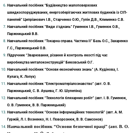
Навчальний посібник “Будівництво малоповерхових
швидкоспоруджуваних, енергозберігаючих житлових будинків із СІП-
панелей” Ципріанович І.В., Старченко О.Ю., Гулін Д.В., Клименко С.В.
Навчальний посібник “Види з’єднань” Гуменюк І.В., Гуменюк О.В.,
Паржницький В.В.
Навчальний посібник “Токарна справа. Частина ІІ” Базь О.С., Захаренко
Г.С., Паржницький О.В.
Підручник “Зварювання, різання й контроль якості під час
виробництва металоконструкцій” Биковський О.Г.
Навчальний посібник “Основи економічних знань” (А. Кудінова, І.
Кулага, К. Лопух)
Навчальний посібник “Електроматеріалознавство” (авт. О. В.
Паржницький, С. В. Аушева, Г. Ю. Шулепіна)
Навчальний посібник “Технологія бляхарних робіт” (авт. І. В. Гуменюк,
О. В. Гуменюк, В. В. Паржницький)
Навчальний посібник “Основи інформаційних технологій” (авт. А. М.
Гуржій, Л. І. Возненко, Н. І. Поворознюк, В. В. Самсонов)
Навчальний посібник “Основи безпечної праці” (авт. В. О.