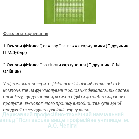
Фізіологія харчування
1.
Основи фізіології, санітарії та гігієни харчування (Підручник.
Н.М.Зубар )
2.
Основи фізіології та гігієни харчування (Підручник. О.М.
Олійник)
У підручниках розкрито фізіолого-гігієнічний вплив їжі та її
компонентів на функціонування основних фізіологічних систем
організму, що дозволяє критично підійти до вибору
харчових
продуктів, технологічного процесу виробництва кулінарної
продукції та складання раціонів харчування.
Державний професійно-технічний навчальний
аклад "Полтавське вище професійне училище ім.
А.О. Чепіги"