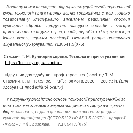
В основу книги покладено відродження української національної
кухні, технології приготування давніх традиційних страв. Подано
товарознавчу класифікацію, висвітлено раціональні способи
кулінарної обробки продуктів,
наведено способи і методи
приготування та подачи страв, напоїв, виробів з тіста, вимоги до
їхньої якості, терміни реалізації. Окремий розділ присвячено
лікувальному харчуванню.
УДК 641.5(075)
Стахмич Т. М.
Кулінарна справа. Технологія приготування їжі
:
.
https://blc-licey.org.ua › pidru…
підручник для здобувач. проф. (проф.-тех.) освіти / Т. М.
Стахмич, О. М. Пахолюк. — Київ: Грамота, 2020. — 280 с.: іл
.
(
Для
здобувачів професійної освіти)
У підручнику висвітлено основи технології приготування їжі за
новітніми методиками в мережі підприємств харчування різних
форм
власності, подано докладний опис основних розділів
кулінарії відповідно до ДСПТО 5122-НО.55.3-5-2007 із професії
«Кухар» 3, 4 й 5 розрядів.
УДК 641.5(075)