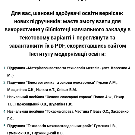
Для вас, шановні здобувачі освіти вернісаж
нових підручників: маєте змогу взяти для
використання у бібліотеці навчального закладу в
текстовому варіанті і переглянути та
завантажити їх в PDF, скориставшись сайтом
Інституту модернізації освіти:
Підручник «Матеріалознавство та технологія металів» (авт. Власенко А.
М. )
Підручник “Електротехніка та основи електроніки” Гуржій А.М.,
Мещанінов С.К., Нельга А.Т., Співак В.М.
Навчальний посібник “Основи слюсарної справи” Попов А.Ф., Пахар
Т.В., Паржницький О.В., Шулепіна Г.Ю.
Навчальний посібник “Токарна справа. Частина І” Базь О.С., Захаренко
Г.С.
Підручник “Технологія механоскладальних робіт” Гуменюк І.В.,
Гуменюк О.В., Паржницький В.В.