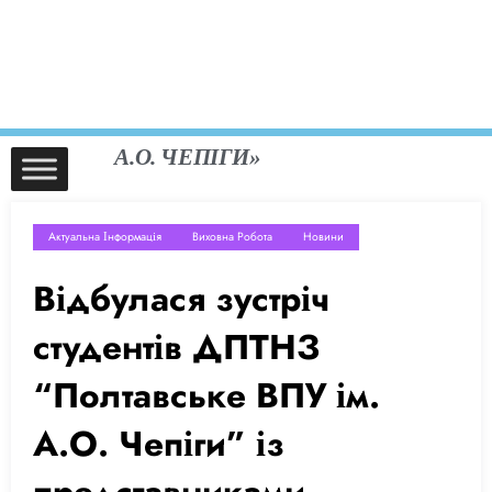
РЖАВНИЙ ПРОФЕСІЙНО-ТЕХНІЧНИЙ
АВЧАЛЬНИЙ ЗАКЛАД «ПОЛТАВСЬКЕ
ИЩЕ ПРОФЕСІЙНЕ УЧИЛИЩЕ ІМЕНІ
А.О. ЧЕПІГИ»
Актуальна Інформація
Виховна Робота
Новини
Відбулася зустріч
студентів ДПТНЗ
“Полтавське ВПУ ім.
А.О. Чепіги” із
представниками