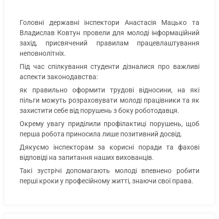
Головні державні інспектори Анастасія Мацько та
Владислав Ковтун провели для молоді інформаційний
захід, присвячений правилам працевлаштування
неповнолітніх.
Під час спілкування студенти дізналися про важливі
аспекти законодавства:
як правильно оформити трудові відносини, на які
пільги можуть розраховувати молоді працівники та як
захистити себе від порушень з боку роботодавця.
Окрему увагу приділили профілактиці порушень, щоб
перша робота приносила лише позитивний досвід.
Дякуємо інспекторам за корисні поради та фахові
відповіді на запитання наших вихованців.
Такі зустрічі допомагають молоді впевнено робити
перші кроки у професійному житті, знаючи свої права.