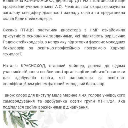
Валентина КОРОЧАНСЬКА, директор ДПТНЗ «Полтавське вище
професійне училище імені А.О. Чепіги», яка охарактеризувала
загальну специфіку діяльності закладу освіти та представила
склад Ради стейкхолдерів.
Оксана ПТИЦЯ, заступник директора з НМР ознайомила
присутніх із основними завданнями, які підлягають вирішенню
Радою стейкхолдерів, в напрямку підготовки фахових молодших
бакалаврів за освітньо-професійною програмою Харчові
технології.
Наталія КРАСНОХОД, старший майстер, довела до відома
учасників зібрання особливості організації виробничої практики
для здобувачів освіти, які навчаються за освітньо-
кваліфікаційним рівнем фаховий молодший бакалавр.
Також слово для виступу мала Марина ЛЯХ, голова учнівського
самоврядування та здобувачка освіти групи ХТ-11/24, яка
поділилася своїми враженнями від навчання.