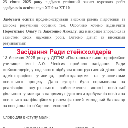
23 січня 2025 року
відбувся успішний захист курсових робіт
здобувачів освіти
груп
ХТ 9
та
ХТ 10
.
Здобувачі освіти
продемонстрували високий рівень підготовки та
глибоке розуміння обраних тем. Особливо хочемо відзначити
Перетятько Ольгу
та
Закотенко Анжелу
, які найкраще впоралися із
захистом своїх наукових робіт. Вітаємо дівчат із високими
результатами!
Засідання Ради стейкхолдерів
13 березня 2025 року у ДПТНЗ «Полтавське вище професійне
училище імені А.О. Чепіги» пройшло засідання Ради
стейкхолдерів, у ході якого відбувся конструктивний діалог між
адміністрацією училища, роботодавцями та учасниками
освітнього процесу. Дана зустріч була спрямована на
реалізацію внутрішнього забезпечення якості освітньої
діяльності училища в напрямку підготовки здобувачів освіти за
освітньо-кваліфікаційним рівнем фаховий молодший бакалавр
за спеціальністю Харчові технології.
Слово для виступу мали: