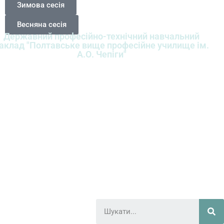
Зимова сесія
Весняна сесія
Державний професійно-технічний навчальний
аклад "Полтавське вище професійне училище ім.
А.О. Чепіги"