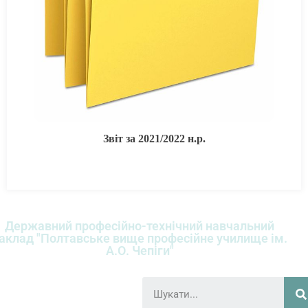
Звіт за 2021/2022 н.р.
Державний професійно-технічний навчальний
аклад "Полтавське вище професійне училище ім.
А.О. Чепіги"