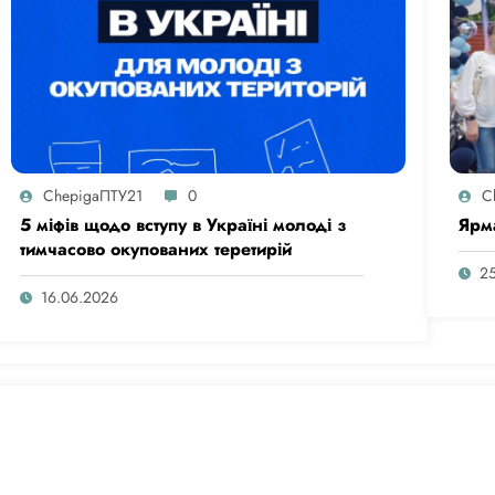
ChepigaПТУ21
0
C
5 міфів щодо вступу в Україні молоді з
Ярм
тимчасово окупованих теретирій
2
16.06.2026