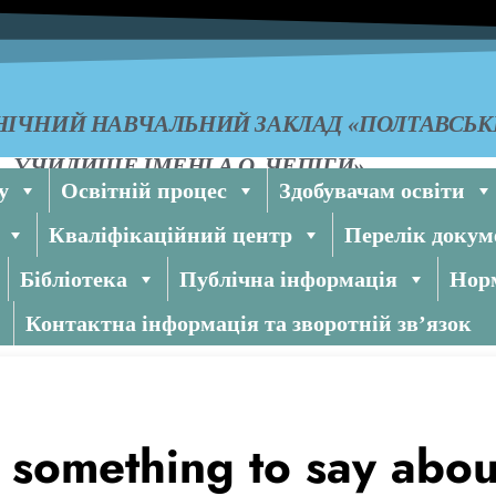
ІЧНИЙ НАВЧАЛЬНИЙ ЗАКЛАД «ПОЛТАВСЬ
УЧИЛИЩЕ ІМЕНІ А.О. ЧЕПІГИ»
у
Освітній процес
Здобувачам освіти
Кваліфікаційний центр
Перелік докум
Бібліотека
Публічна інформація
Норм
Контактна інформація та зворотній зв’язок
 something to say abou