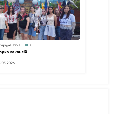
hepigaПТУ21
0
арка вакансій
5.05.2026