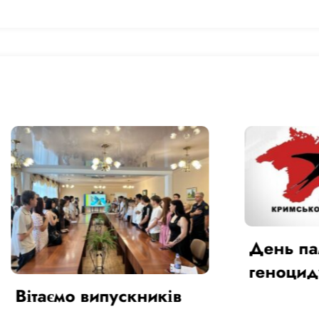
День пам’яті же
геноциду
кримськотатарс
мо випускників
народу