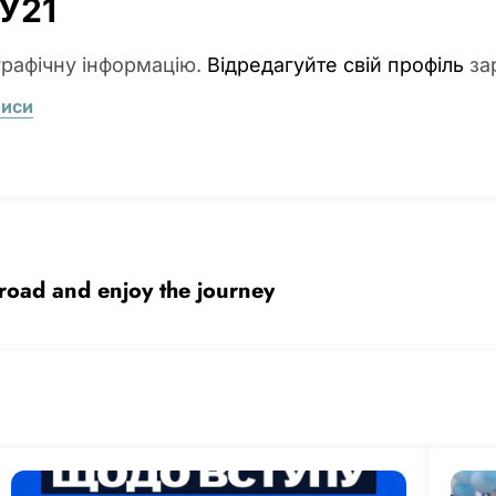
У21
графічну інформацію.
Відредагуйте свій профіль
за
писи
 road and enjoy the journey