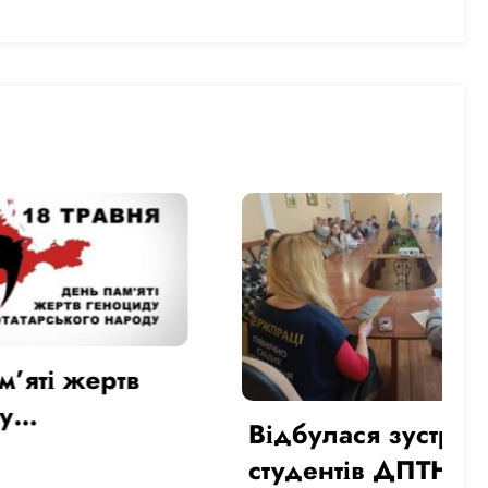
ртв
Відбулася зустріч
ького
студентів ДПТНЗ