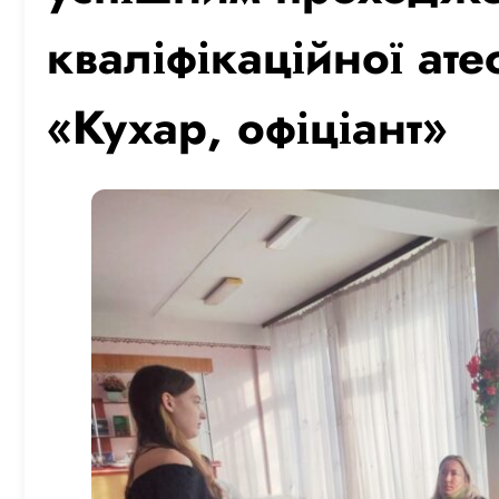
кваліфікаційної ате
«Кухар, офіціант»