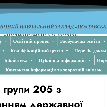
ІЧНИЙ НАВЧАЛЬНИЙ ЗАКЛАД «ПОЛТАВСЬ
УЧИЛИЩЕ ІМЕНІ А.О. ЧЕПІГИ»
у
Освітній процес
Здобувачам освіти
Кваліфікаційний центр
Перелік докум
Бібліотека
Публічна інформація
Норм
Контактна інформація та зворотній зв’язок
в групи 205 з
енням державної