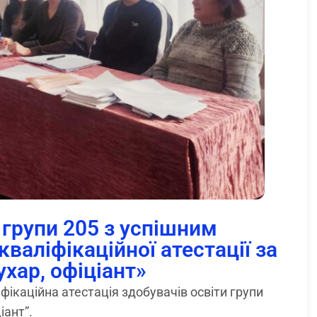
 групи 205 з успішним
аліфікаційної атестації за
хар, офіціант»
фікаційна атестація здобувачів освіти групи
іант”.