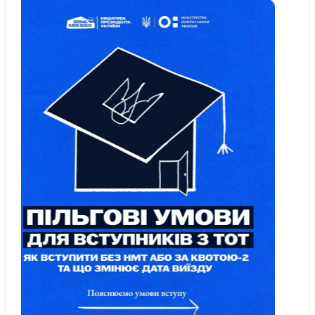
ЧОРНОБИЛЬ 40 РОКІВ…
Державний професійно-технічний навчальний
аклад "Полтавське вище професійне училище ім.
А.О. Чепіги"