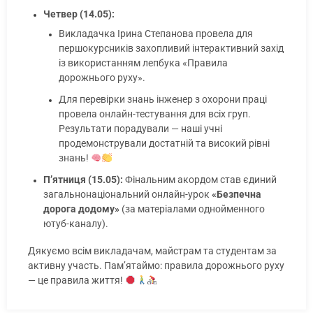
Четвер (14.05):
Викладачка Ірина Степанова провела для
першокурсників захопливий інтерактивний захід
із використанням лепбука «Правила
дорожнього руху».
Для перевірки знань інженер з охорони праці
провела онлайн-тестування для всіх груп.
Результати порадували — наші учні
продемонстрували достатній та високий рівні
знань!
П’ятниця (15.05):
Фінальним акордом став єдиний
загальнонаціональний онлайн-урок
«Безпечна
дорога додому»
(за матеріалами однойменного
ютуб-каналу).
Дякуємо всім викладачам, майстрам та студентам за
активну участь. Пам’ятаймо: правила дорожнього руху
— це правила життя!