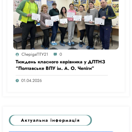
ChepigaПТУ21
0
Тиждень класного керівника у ДПТНЗ
“Полтавське ВПУ ім. А. О. Чепіги”
01.04.2026
Актуальна інформація