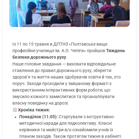
Із 11 по 15 травня в ДПТНЗ «Полтавське вище
професійне училище ім. А.О. Чепіги» пройшов
Тиждень
безпеки дорожнього руху
.
Наше головне завдання — виховати відповідальне
ставлення до правил дорожнього руху, зберегти
здоров’я та життя наших здобувачів освіти й тих, хто
поруч. Заходи проходили у змішаному форматі з
використанням інтерактивних форм роботи, що
змусило кожного замислитися та проаналізувати
власну поведінку на дорозі.
Хроніка тижня:
Понеділок (11.05):
Стартували з інструктивно-
методичної наради для педколективу. Класні
керівники та майстри в/н ознайомили учнів із
планом заходів. Також протягом тижня в кабінеті