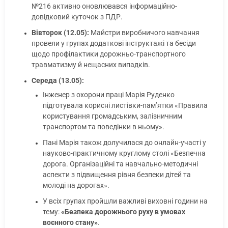
№216 активно оновлювався інформаційно-
довідковий куточок з ПДР.
Вівторок (12.05):
Майстри виробничого навчання
провели у групах додаткові інструктажі та бесіди
щодо профілактики дорожньо-транспортного
травматизму й нещасних випадків.
Середа (13.05):
Інженер з охорони праці Марія Руденко
підготувала корисні листівки-пам’ятки «Правила
користування громадським, залізничним
транспортом та поведінки в ньому».
Пані Марія також долучилася до онлайн-участі у
науково-практичному круглому столі «Безпечна
дорога. Організаційні та навчально-методичні
аспекти з підвищення рівня безпеки дітей та
молоді на дорогах».
У всіх групах пройшли важливі виховні години на
тему:
«Безпека дорожнього руху в умовах
воєнного стану»
.