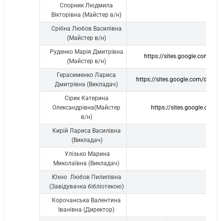
Спорник Людмила
Вікторівна (Майстер в/н)
Срібна Любов Василівна
(Майстер в/н)
Руденко Марія Дмитрівна
https://sites.google.c
(Майстер в/н)
Герасименко Лариса
https://sites.google.com/d/
Дмитрівна (Викладач)
Сірик Катерина
Олександрівна(Майстер
https://sites.google.c
в/н)
Кирій Лариса Василівна
(Викладач)
Улізько Марина
Миколаївна (Викладач)
Юхно Любов Пилипівна
(Завідувачка бібліотекою)
Корочанська Валентина
Іванівна (Директор)