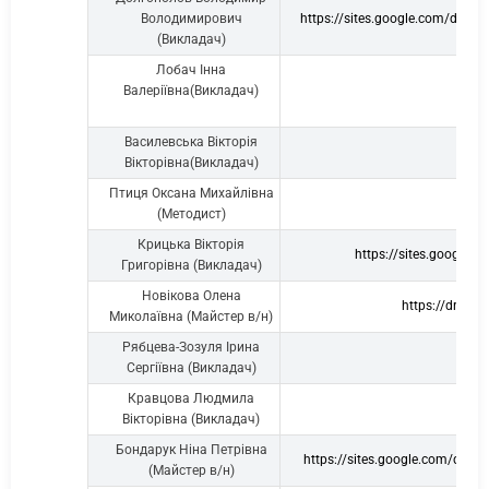
Володимирович
https://sites.google.com/d/
(Викладач)
Лобач Інна
Валеріївна(Викладач)
Василевська Вікторія
Вікторівна(Викладач)
Птиця Оксана Михайлівна
(Методист)
Крицька Вікторія
https://sites.goog
Григорівна (Викладач)
Новікова Олена
https://drive
Миколаївна (Майстер в/н)
Рябцева-Зозуля Ірина
Сергіївна (Викладач)
Кравцова Людмила
Вікторівна (Викладач)
Бондарук Ніна Петрівна
https://sites.google.com/d/
(Майстер в/н)