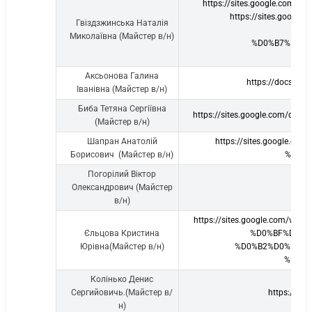
https://sites.google.com/
https://sites.goo
Гвіздзжинська Наталія
Миколаївна (Майстер в/н)
%D0%B7%D0%B
Аксьонова Галина
https://docs.g
Іванівна (Майстер в/н)
Биба Тетяна Сергіївна
https://sites.google.com/d
(Майстер в/н)
Шапран Анатолій
https://sites.google
Борисович (Майстер в/н)
%D1%8
Погорілий Віктор
Олександрович (Майстер
http
в/н)
https://sites.google.com
Єльцова Кристина
%D0%BF%D1%8
Юрівна(Майстер в/н)
%D0%B2%D0%B8%D
%D0%B
Колінько Денис
Сергийовичь.(Майстер в/
https://si
н)