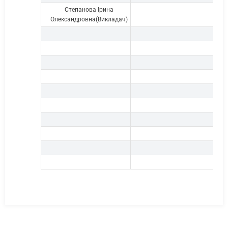
Степанова Ірина
https
Олександровна(Викладач)