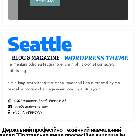
Читати далі
Fermentum odio eu feugiat pretium nibh. Dolor sit consectetur
adipiscing.
It is a long established fact that a reader will be distracted by the
readable content of a page when looking at its layout.
4001 Anderson Road, Phoenix AZ
info@seattlenews.com
+(15) 718-999-3939
Державний професійно-технічний навчальний
аклад "Полтавське вище професійне училище ім.