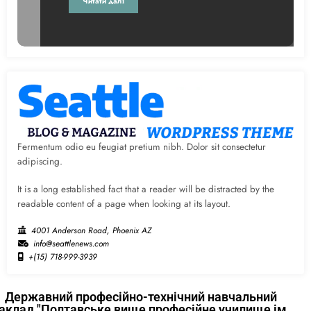
Читати далі
Fermentum odio eu feugiat pretium nibh. Dolor sit consectetur
adipiscing.
It is a long established fact that a reader will be distracted by the
readable content of a page when looking at its layout.
4001 Anderson Road, Phoenix AZ
info@seattlenews.com
+(15) 718-999-3939
Державний професійно-технічний навчальний
аклад "Полтавське вище професійне училище ім.