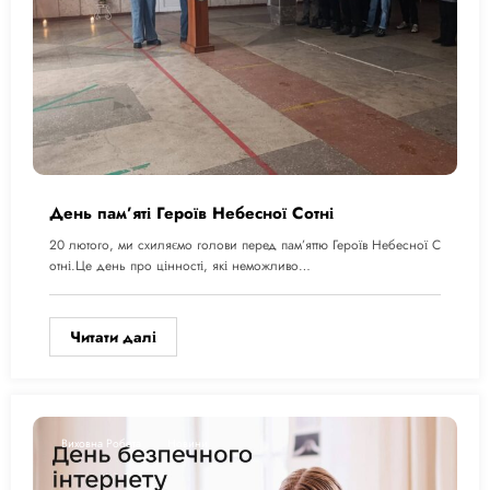
День пам’яті Героїв Небесної Сотні
20 лютого, ми схиляємо голови перед пам’яттю Героїв Небесної С
отні.Це день про цінності, які неможливо…
Читати далі
Виховна Робота
Новини