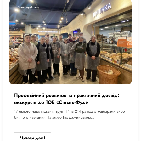
Майстер-Класи
Професійний розвиток та практичний досвід:
екскурсія до ТОВ «Сільпо-Фуд»
17 лютого наші студенти груп 114 та 214 разом із майстрами виро
бничого навчання Наталією Гвізджжинською…
Читати далі