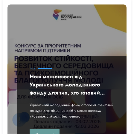
ІНШЕ
Нові можливості від
Українського молодіжного
фонду для тих, хто готовий
особисто посилювати стійкість
Український молодіжний фонд оголосив грантовий
та психоемоційне благополуччя
конкурс для фізичних осіб у межах напряму
молоді
«Розвиток стійкості, безпечного…