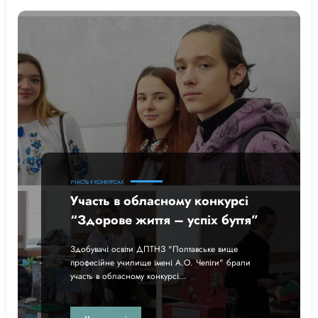
УЧАСТЬ У КОНКУРСАХ
Участь в обласному конкурсі
“Здорове життя – успіх буття”
Здобувачі освіти ДПТНЗ "Полтавське вище
професійне училище імені А.О. Чепіги" брали
участь в обласному конкурсі…